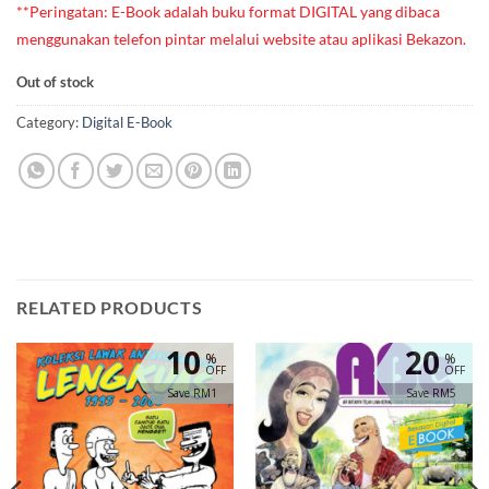
**Peringatan: E-Book adalah buku format DIGITAL yang dibaca
menggunakan telefon pintar melalui website atau aplikasi Bekazon.
Out of stock
Category:
Digital E-Book
RELATED PRODUCTS
10
20
%
%
OFF
OFF
Save RM1
Save RM5