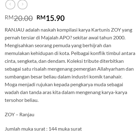
Original
Current
20.00
15.90
RM
RM
price
price
RANJAU adalah naskah kompilasi karya Kartunis ZOY yang
was:
is:
pernah tersiar di Majalah APO? sekitar awal tahun 2000.
RM20.00.
RM15.90.
Mengisahkan seorang pemuda yang berhijrah dan
memulakan kehidupan di kota. Pelbagai konflik timbul antara
cinta, sengketa, dan dendam. Koleksi tribute diterbitkan
sebagai satu risalah mengenang pemergian Allahyarham dan
sumbangan besar beliau dalam industri komik tanahair.
Moga menjadi rujukan kepada pengkarya muda sebagai
wadah dan tanda aras kita dalam mengenang karya-karya
tersohor beliau.
ZOY – Ranjau
Jumlah muka surat : 144 muka surat