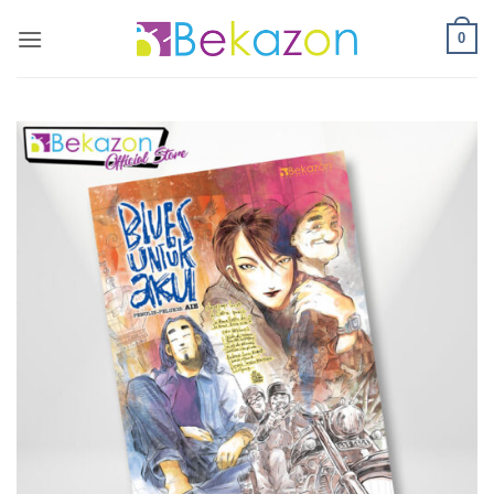
Skip
0
to
content